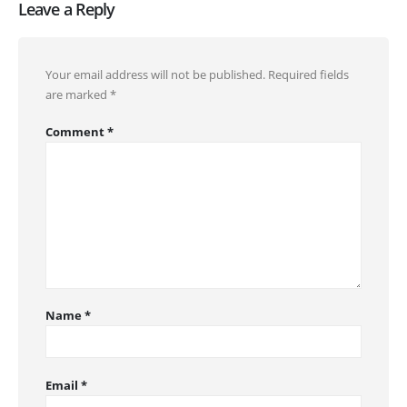
Leave a Reply
Your email address will not be published.
Required fields
are marked
*
Comment
*
Name
*
Email
*