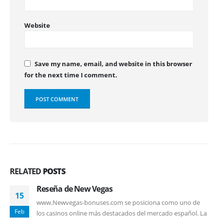
Website
Save my name, email, and website in this browser
for the next time I comment.
RELATED
POSTS
Revolution Casino Reseña
02
Revolution Casino En Movil El paquete dorado con un
Jun
signo de interrogación actúa como símbolo misterioso en