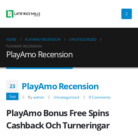
HOME
PLAYAMO RECENSION
UNCATEGORIZED
PLAYAMO RECENSION
PlayAmo Recension
PlayAmo Recension
23
Sep
By
admin
Uncategorized
0 Comments
PlayAmo Bonus Free Spins
Cashback Och Turneringar