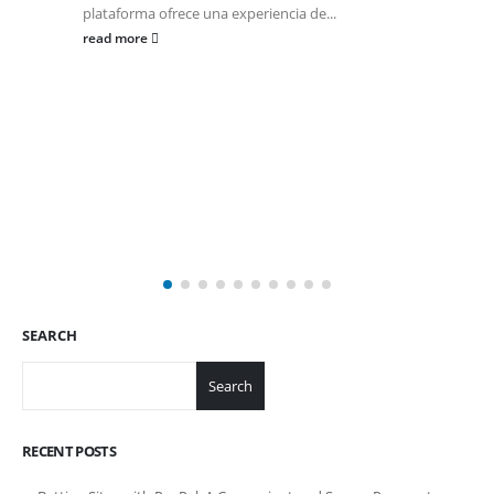
la plataforma móvil de...
read more
SEARCH
Search
RECENT POSTS