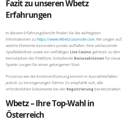
Fazit zu unseren Wbetz
Erfahrungen
In diesem Erfahrungsbericht finden Sie die wichtigsten
Informationen zu
https://www.Wbetzcasinode.com
. Wir zeigen auf,
welche Elemente besonders positiv auffallen. Eine umfassende
Spielbibliothek sowie ein vielfältiges
Live Casino
gehören zu den
Kernstärken der Plattform. Einladende
Bonusaktionen
für neue
Spieler sorgen für einen gelungenen Start.
Prozesse wie die Kontoverifizierung können in Ausnahmefällen
jedoch zu Verzögerungen führen. Es empfiehlt sich, alle
erforderlichen Dokumente bei der
Registrierung
bereitzuhalten.
Wbetz – Ihre Top-Wahl in
Österreich