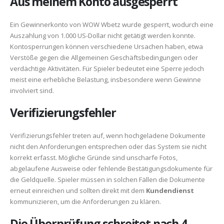
Aus meinem Konto ausgesperrt
Ein Gewinnerkonto von WOW Wbetz wurde gesperrt, wodurch eine
Auszahlung von 1.000 US-Dollar nicht getätigt werden konnte.
Kontosperrungen können verschiedene Ursachen haben, etwa
Verstöße gegen die Allgemeinen Geschäftsbedingungen oder
verdächtige Aktivitäten. Für Spieler bedeutet eine Sperre jedoch
meist eine erhebliche Belastung, insbesondere wenn Gewinne
involviert sind.
Verifizierungsfehler
Verifizierungsfehler treten auf, wenn hochgeladene Dokumente
nicht den Anforderungen entsprechen oder das System sie nicht
korrekt erfasst. Mögliche Gründe sind unscharfe Fotos,
abgelaufene Ausweise oder fehlende Bestätigungsdokumente für
die Geldquelle. Spieler müssen in solchen Fällen die Dokumente
erneut einreichen und sollten direkt mit dem
Kundendienst
kommunizieren, um die Anforderungen zu klären.
Die Überprüfung schreitet nach 4