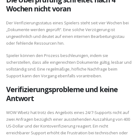
Wochen nicht voran
Der Verifizierungsstatus eines Spielers steht seit vier Wochen bei
„Dokumente werden geprüft“. Eine solche Verzögerung ist
ungewöhnlich und deutet auf einen internen Bearbeitungsstau
oder fehlende Ressourcen hin.
Spieler können den Prozess beschleunigen, indem sie
sicherstellen, dass alle eingereichten Dokumente gültig, lesbar und
vollständig sind. Eine regelmäßige, höfliche Nachfrage beim
Support kann den Vorgang ebenfalls vorantreiben.
Verifizierungsprobleme und keine
Antwort
WOW Wbetz hat trotz des Angebots eines 24/7-Supports nicht auf
zwei Anfragen bezüglich einer ausstehenden Auszahlung von 400
US-Dollar und der Kontoverifizierung reagiert. Ein nicht
erreichbarer Support erhöht die Frustration bei technischen oder