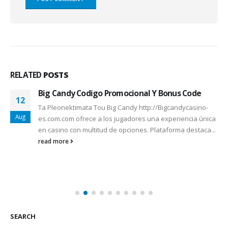
RELATED
POSTS
Big Candy Codigo Promocional Y Bonus Code
12
Ta Pleonektimata Tou Big Candy http://Bigcandycasino-
Aug
es.com.com ofrece a los jugadores una experiencia única
en casino con multitud de opciones. Plataforma destaca...
read more
SEARCH