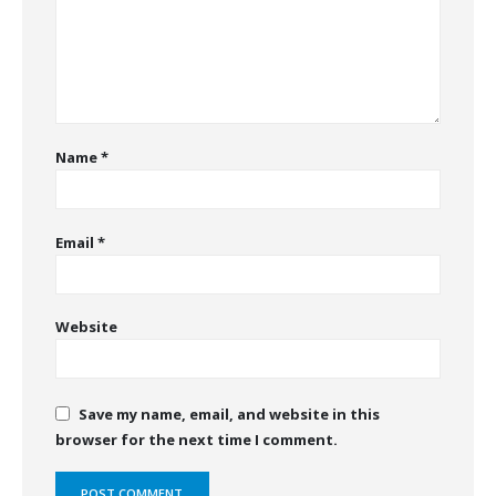
Name
*
Email
*
Website
Save my name, email, and website in this
browser for the next time I comment.