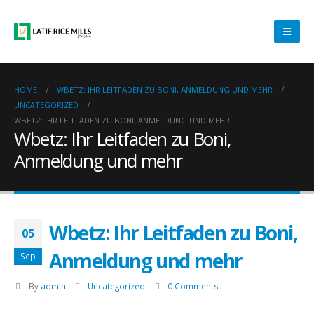
HOME
WBETZ: IHR LEITFADEN ZU BONI, ANMELDUNG UND MEHR
UNCATEGORIZED
WBETZ: IHR LEITFADEN ZU BONI, ANMELDUNG UND MEHR
Wbetz: Ihr Leitfaden zu Boni,
Anmeldung und mehr
Wbetz: Ihr Leitfaden zu Boni,
05
Anmeldung und mehr
Sep
By
admin
Uncategorized
0 Comments