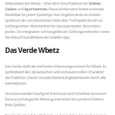
Willkommen bei Wbetz – Ihrer All-in-One-Plattform für
Online-
Casino
und
Sportwetten
. Diese Kombination bietet maximale
Flexibilität für jeden Spielertyp. Das Angebot deckt ein breites
Spektrum ab: von klassischen Slots über Tischspiele bis hin zu
umfangreichen
Wettmärkten
für Sportsportarten. Besonders
positiv: Die Integration von bargeldlosen Zahlungsmethoden sowie
die Nutzerfreundlichkeit der mobilen App.
Das Verde Wbetz
Das Verde steht als markantes Erkennungszeichen für Wbetz. Es
symbolisiert den dynamischen und vertrauensvollen Charakter
der Plattform. Dieses visuelle Element begleitet Nutzer durch alle
Interaktionen.
Grüntöne werden häufig mit Wachstum und Sicherheit assoziiert.
Diese psychologische Wirkung unterstützt das positive Erlebnis
beim Spielen.