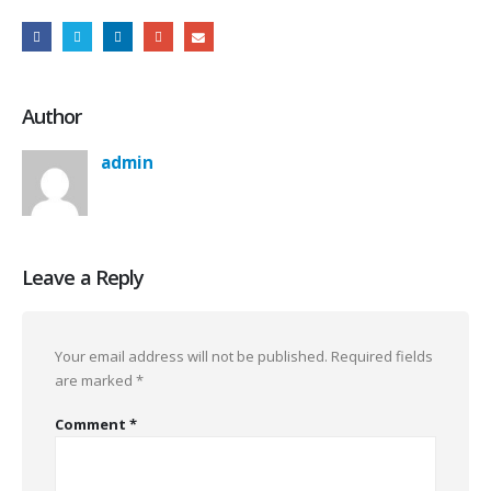
Author
admin
Leave a Reply
Your email address will not be published.
Required fields
are marked
*
Comment
*