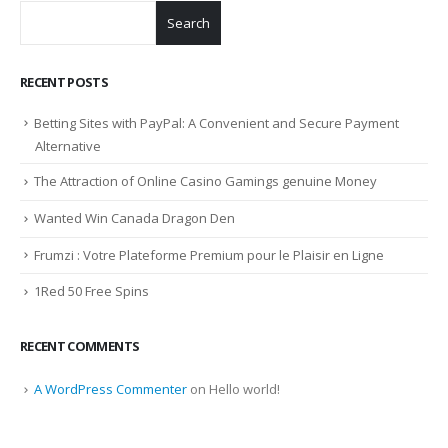
Search
RECENT POSTS
Betting Sites with PayPal: A Convenient and Secure Payment
Alternative
The Attraction of Online Casino Gamings genuine Money
Wanted Win Canada Dragon Den
Frumzi : Votre Plateforme Premium pour le Plaisir en Ligne
1Red 50 Free Spins
RECENT COMMENTS
A WordPress Commenter
on
Hello world!