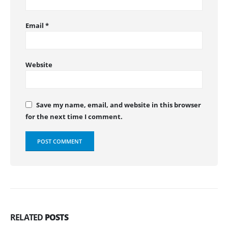
Email
*
Website
Save my name, email, and website in this browser
for the next time I comment.
RELATED
POSTS