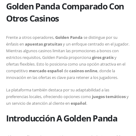
Golden Panda Comparado Con
Otros Casinos
Frente a otros operadores,
Golden Panda
se distingue por su
énfasis en
apuestas gratuitas
y un enfoque centrado en el jugador.
Mientras algunos casinos limitan las promociones a bonos con
estrictos requisitos, Golden Panda proporciona
giros gratis
y
ofertas flexibles. Esto lo posiciona como una opción atractiva en el
competitivo
mercado español
de
casinos online
, donde la
innovación en las ofertas es clave para retener a los jugadores.
La plataforma también destaca por su adaptabilidad a las
preferencias locales, ofreciendo opciones como
juegos temáticos
y
un servicio de atención al cliente en
español
.
Introducción A Golden Panda