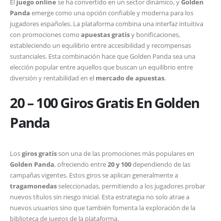
El
juego online
se ha convertido en un sector dinámico, y
Golden
Panda
emerge como una opción confiable y moderna para los
jugadores españoles. La plataforma combina una interfaz intuitiva
con promociones como
apuestas gratis
y bonificaciones,
estableciendo un equilibrio entre accesibilidad y recompensas
sustanciales. Esta combinación hace que Golden Panda sea una
elección popular entre aquellos que buscan un equilibrio entre
diversión y rentabilidad en el
mercado de apuestas
.
20 – 100 Giros Gratis En Golden
Panda
Los
giros gratis
son una de las promociones más populares en
Golden Panda
, ofreciendo entre
20 y 100
dependiendo de las
campañas vigentes. Estos giros se aplican generalmente a
tragamonedas
seleccionadas, permitiendo a los jugadores probar
nuevos títulos sin riesgo inicial. Esta estrategia no solo atrae a
nuevos usuarios sino que también fomenta la exploración de la
biblioteca de juegos de la plataforma.