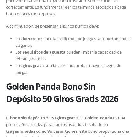
puede resultar en una experiencia frustrante si no se planifica
correctamente. Es fundamental leer los términos asociados a cada
bono para evitar sorpresas.
A continuación, se presentan algunos puntos clave:
Los
bonos
incrementan el tiempo de juego y las oportunidades
de ganar.
Los
requisitos de apuesta
pueden limitar la capacidad de
retirar ganancias.
Los
giros gratis
son ideales para probar nuevos juegos sin
riesgo.
Golden Panda Bono Sin
Depósito 50 Giros Gratis 2026
El
bono sin depósito
de
50 giros gratis
en
Golden Panda
es una
promoción atractiva para nuevos usuarios. Inspirado en
tragamonedas
como
Volcano Riches
, este bono proporciona una