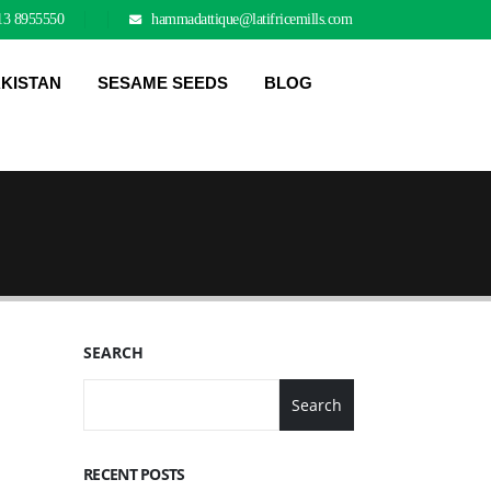
13 8955550
hammadattique@latifricemills.com
AKISTAN
SESAME SEEDS
BLOG
SEARCH
Search
RECENT POSTS