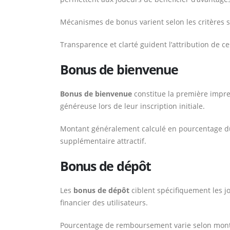
Mécanismes de bonus varient selon les critères sp
Transparence et clarté guident l’attribution de 
Bonus de bienvenue
Bonus de bienvenue
constitue la première impre
généreuse lors de leur inscription initiale.
Montant généralement calculé en pourcentage du
supplémentaire attractif.
Bonus de dépôt
Les
bonus de dépôt
ciblent spécifiquement les 
financier des utilisateurs.
Pourcentage de remboursement varie selon mont