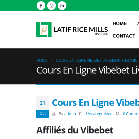
HOME
CONTACT
HOME
COURS EN LIGNE VIBEBET LIVRAISON A DOMICI
Cours En Ligne Vibebet Li
Cours En Ligne Vibeb
21
Oct
By
admin
Uncategorized
0 Comm
Affiliés du Vibebet