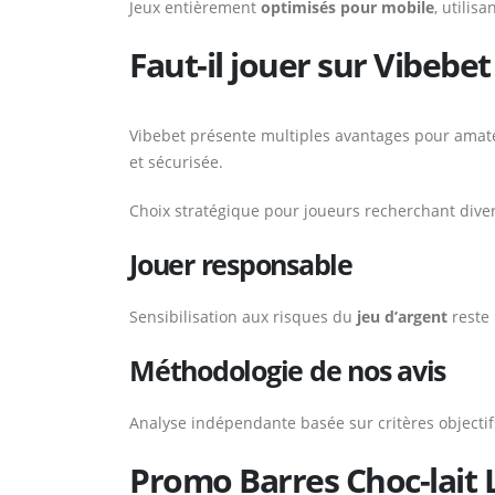
Jeux entièrement
optimisés pour mobile
, utilis
Faut-il jouer sur Vibebet
Vibebet présente multiples avantages pour amate
et sécurisée.
Choix stratégique pour joueurs recherchant diver
Jouer responsable
Sensibilisation aux risques du
jeu d’argent
reste 
Méthodologie de nos avis
Analyse indépendante basée sur critères objectifs
Promo Barres Choc-lait 