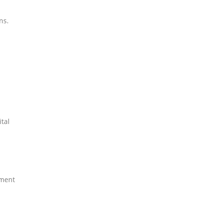
ns.
tal
ement