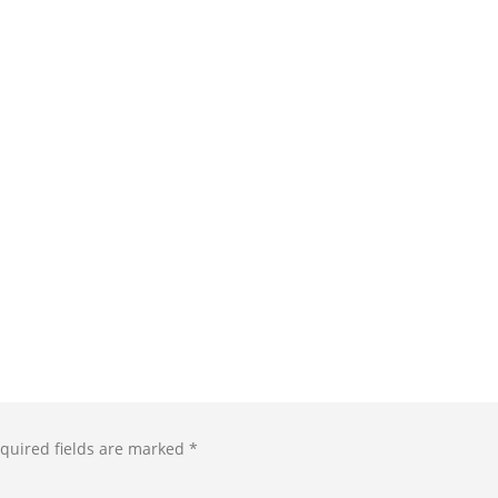
quired fields are marked
*