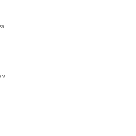
sa
ant