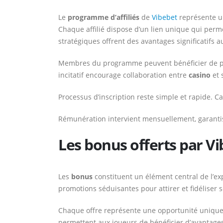
Le
programme d’affiliés
de
Vibebet
représente un
Chaque affilié dispose d’un lien unique qui perm
stratégiques offrent des avantages significatifs a
Membres du programme peuvent bénéficier de pou
incitatif encourage collaboration entre
casino
et 
Processus d’inscription reste simple et rapide. C
Rémunération intervient mensuellement, garantiss
Les bonus offerts par V
Les
bonus
constituent un élément central de l’e
promotions séduisantes pour attirer et fidéliser 
Chaque offre représente une opportunité unique 
permettent aux joueurs de bénéficier d’avantages