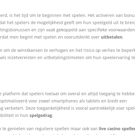
rd, is het tijd om te beginnen met spelen. Het activeren van bonu
at het spelers de mogelijkheid geeft om hun speelgeld uit te brei
rtingsbonussen en zijn vaak gekoppeld aan specifieke voorwaarden
dat men begint met spelen en vooruitdenkt over
uitbetalen
.
n om de winstkansen te verhogen en het risico op verlies te beper
ls inzetvereisten en uitbetalingslimieten om hun speelervaring t
platform dat spelers toelaat om overal en altijd toegang te hebbe
eoptimaliseerd voor zowel smartphones als tablets en biedt een
g verbetert. Deze toegankelijkheid is vooral aantrekkelijk voor spel
biliteit in hun
spelgedrag
.
en te genieten van reguliere spellen maar ook van
live casino spelle