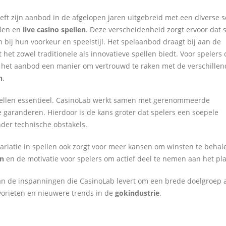
eft zijn aanbod in de afgelopen jaren uitgebreid met een diverse s
llen en
live casino spellen
. Deze verscheidenheid zorgt ervoor dat 
 bij hun voorkeur en speelstijl. Het spelaanbod draagt bij aan de
het zowel traditionele als innovatieve spellen biedt. Voor spelers 
is het aanbod een manier om vertrouwd te raken met de verschille
n
.
spellen essentieel. CasinoLab werkt samen met gerenommeerde
 garanderen. Hierdoor is de kans groter dat spelers een soepele
der technische obstakels.
ariatie in spellen ook zorgt voor meer kansen om winsten te behal
en
en de motivatie voor spelers om actief deel te nemen aan het pl
 van de inspanningen die CasinoLab levert om een brede doelgroep 
vorieten en nieuwere trends in de
gokindustrie
.