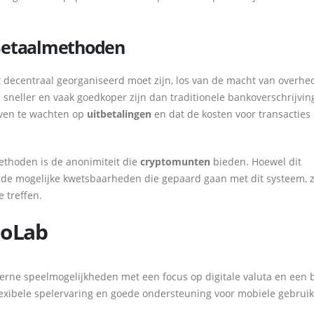
 Betaalmethoden
 decentraal georganiseerd moet zijn, los van de macht van overhe
e sneller en vaak goedkoper zijn dan traditionele bankoverschrijvin
even te wachten op
uitbetalingen
en dat de kosten voor transacties 
ethoden is de anonimiteit die
cryptomunten
bieden. Hoewel dit
op de mogelijke kwetsbaarheden die gepaard gaan met dit systeem, 
 treffen.
noLab
erne speelmogelijkheden met een focus op digitale valuta en een 
lexibele spelervaring en goede ondersteuning voor mobiele gebruik