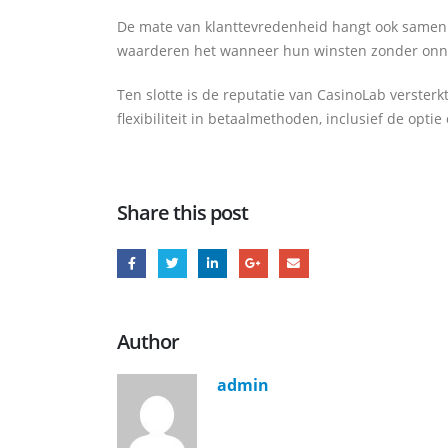
De mate van klanttevredenheid hangt ook same
waarderen het wanneer hun winsten zonder onn
Ten slotte is de reputatie van CasinoLab versterk
flexibiliteit in betaalmethoden, inclusief de opti
Share this post
Author
admin