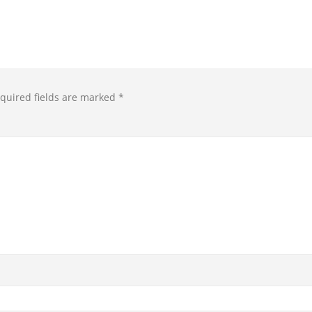
quired fields are marked
*