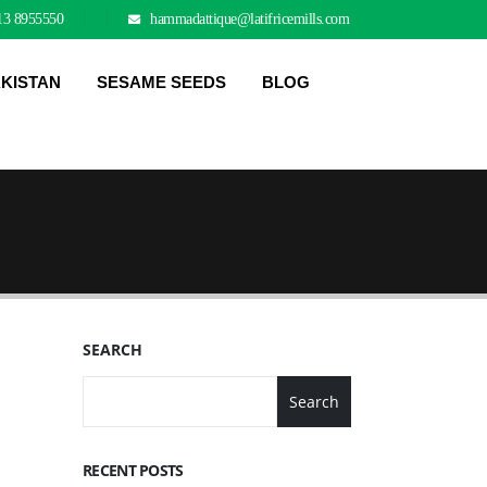
13 8955550
hammadattique@latifricemills.com
AKISTAN
SESAME SEEDS
BLOG
SEARCH
Search
RECENT POSTS