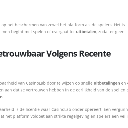
 op het beschermen van zowel het platform als de spelers. Het is
men begint met spelen of overgaat tot
uitbetalen
, zodat er geen
etrouwbaar Volgens Recente
aarheid van CasinoLab door te wijzen op snelle
uitbetalingen
en 
en aan dat ze vertrouwen hebben in de eerlijkheid van de spellen 
en
.
aarheid is de licentie waar CasinoLab onder opereert. Een vergun
t het platform voldoet aan strikte regelgeving en spelers een veil