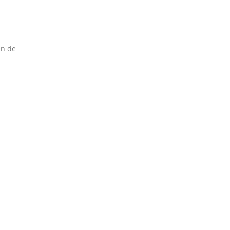
s
en de