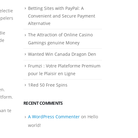
Betting Sites with PayPal: A
electie
Convenient and Secure Payment
spelers
Alternative
die
The Attraction of Online Casino
nde
Gamings genuine Money
Wanted Win Canada Dragon Den
Frumzi : Votre Plateforme Premium
pour le Plaisir en Ligne
1Red 50 Free Spins
en.
atform.
RECENT COMMENTS
aan te
A WordPress Commenter
on
Hello
world!