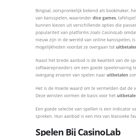
Bingoal, oorspronkelijk bekend als bookmaker, he
van kansspelen, waaronder
dice games
, tafelspe
kunnen kiezen uit verschillende opties die passen
populariteit van platforms zoals CasinoLab omdat 
nieuw zijn in de wereld van online kansspelen, 
mogelijkheden voordat ze overgaan tot
uitbetale
Naast het brede aanbod is de kwaliteit van de 
softwareproviders om een goede speelervaring te
overgang ervaren van spelen naar
uitbetalen
zon
Het is de moeite waard om te vermelden dat de v
Deze winsten vormen de basis voor het
uitbetal
Een goede selectie van spellen is een indicator
spreken. Hun aanbod is een mix van klassieke fa
Spelen Bij CasinoLab