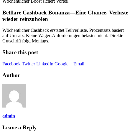
Wöchentlicher Boost sichert Vorteil.
Betflare Cashback Bonanza—Eine Chance, Verluste
wieder reinzuholen
Wöchentlicher Cashback erstattet Teilverluste. Prozentsatz basiert
auf Umsatz. Keine Wager-Anforderungen belasten nicht. Direkte
Gutschrift folgt Montags.
Share this post
Facebook
Twitter
LinkedIn
Google +
Email
Author
admin
Leave a Reply