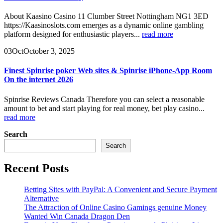
About Kaasino Casino 11 Clumber Street Nottingham NG1 3ED
https://Kaasinoslots.com emerges as a dynamic online gambling
platform designed for enthusiastic players...
read more
03
Oct
October 3, 2025
Finest Spinrise poker Web sites & Spinrise iPhone-App Room
On the internet 2026
Spinrise Reviews Canada Therefore you can select a reasonable
amount to bet and start playing for real money, bet play casino...
read more
Search
Search
Recent Posts
Betting Sites with PayPal: A Convenient and Secure Payment
Alternative
The Attraction of Online Casino Gamings genuine Money
Wanted Win Canada Dragon Den