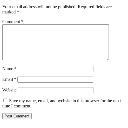
Your email address will not be published.
Required fields are
marked
*
Comment
*
Name
*
Email
*
Website
Save my name, email, and website in this browser for the next
time I comment.