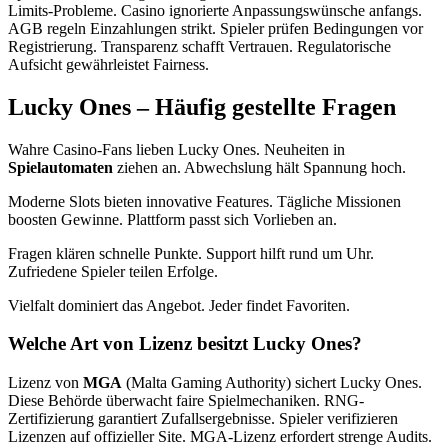
Limits-Probleme. Casino ignorierte Anpassungswünsche anfangs.
AGB regeln Einzahlungen strikt. Spieler prüfen Bedingungen vor
Registrierung. Transparenz schafft Vertrauen. Regulatorische
Aufsicht gewährleistet Fairness.
Lucky Ones – Häufig gestellte Fragen
Wahre Casino-Fans lieben Lucky Ones. Neuheiten in
Spielautomaten
ziehen an. Abwechslung hält Spannung hoch.
Moderne Slots bieten innovative Features. Tägliche Missionen
boosten Gewinne. Plattform passt sich Vorlieben an.
Fragen klären schnelle Punkte. Support hilft rund um Uhr.
Zufriedene Spieler teilen Erfolge.
Vielfalt dominiert das Angebot. Jeder findet Favoriten.
Welche Art von Lizenz besitzt Lucky Ones?
Lizenz von
MGA
(Malta Gaming Authority) sichert Lucky Ones.
Diese Behörde überwacht faire Spielmechaniken. RNG-
Zertifizierung garantiert Zufallsergebnisse. Spieler verifizieren
Lizenzen auf offizieller Site. MGA-Lizenz erfordert strenge Audits.